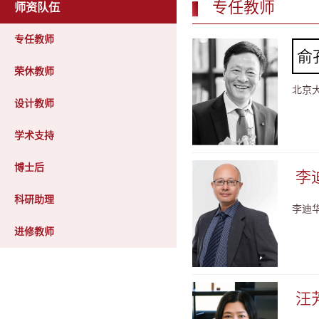
专任教师
师资队伍
专任教师
俞孔
荣休教师
北京大
设计教师
学术支持
博士后
李迪
科研助理
李迪
进修教师
汪芳