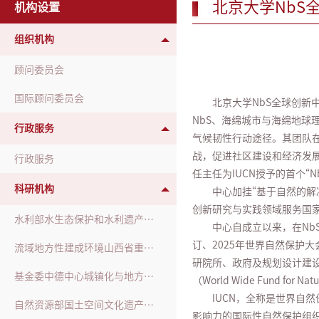
北京大学NbS
机构设置
组织机构
顾问委员会
国际顾问委员会
北京大学NbS全球创新
NbS、海绵城市与海绵地
行政服务
气候韧性行动途径。其团队在
战，促进社区建设和经济发
行政服务
任主任为IUCN授予的首个“
科研机构
中心加挂“基于自然的解
创新研究与实践领域服务国
水利部水生态保护和水利遗产重点实验室
中心自成立以来，在NbS
订、2025年世界自然保护
流域地方性建成环境山西省重点实验室
研院所、政府及规划设计建设单位
基金委中德中心城镇化与地方性合作小组
（World Wide Fun
IUCN，全称是世界自然保护联
自然资源部国土空间文化遗产保护与再生工程技术创新中心
影响力的国际性自然保护组