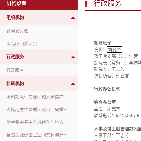
行政服务
机构设置
组织机构
顾问委员会
领导班子
国际顾问委员会
院长
：
俞孔坚
教工党支部书记：汪芳
行政服务
副院长（常务）：李迪
副院长：王志芳
行政服务
院长助理：许立言
科研机构
行政办公机构
水利部水生态保护和水利遗产重点实验室
综合办公室
主任：朱亮亮
流域地方性建成环境山西省重点实验室
联系电话：62753607 62
基金委中德中心城镇化与地方性合作小组
人事及博士后管理办公
自然资源部国土空间文化遗产保护与再生工程技术创新中心
人事干部：王志芳