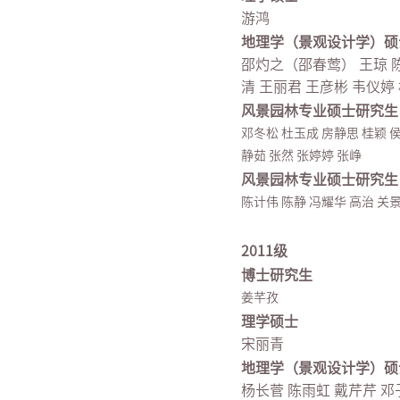
游鸿
地理学（景观设计学）硕
邵灼之（邵春莺） 王琼 陈
清 王丽君 王彦彬 韦仪婷
风景园林专业硕士研究生
邓冬松 杜玉成 房静思 桂颖 侯
静茹 张然 张婷婷 张峥
风景园林专业硕士研究生
陈计伟 陈静 冯耀华 高治 关
2011级
博士研究生
姜芊孜
理学硕士
宋丽青
地理学（景观设计学）硕
杨长菅 陈雨虹 戴芹芹 邓