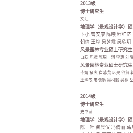
2013级
博士研究生
文汇
地理学（景观设计学）硕
卜小 曹安康 陈曦 程红济 
朝倩 王烨 吴梦霞 吴欣玥
风景园林专业硕士研究生
白朕 陈婕 陈周一琪 李想 刘晓
风景园林专业硕士研究生
毕婧 褚爽 崔馨戈 巩昊 谷贺 
王烨皎 韦晓舫 吴柯毅 吴桐 岳
2014级
博士研究生
史书菡
地理学（景观设计学）硕
陈一叶 费晨仪 冯倩丽 葛