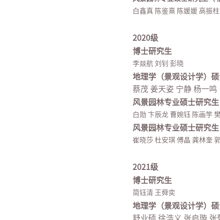
白鑫真 陈鉴熹 陈媛媛 高振柱
2020级
博士研究生
李燚航 刘钊 彭晓
地理学（景观设计学）硕
蔡茂 姜天姿 宁静 杨一鸣
风景园林专业硕士研究生
白勋 卞辰龙 曹婉钰 陈画竽 
风景园林专业硕士研究生
崔晓莎 杜安琪 傅晶 龚林奎 
2021级
博士研究生
简钰清 王舜奕
地理学（景观设计学）硕
舒业硕 徐浩义 张启璇 张