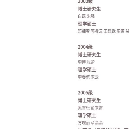
2003级
博士研究生
白磊 朱强
理学硕士
邓细春 郭凌云 王建武 周菁 
2004级
博士研究生
李博 张蕾
理学硕士
李春波 宋云
2005级
博士研究生
奚雪松 俞来雷
理学硕士
方琬丽 章晶晶