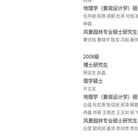
杨骞
地理学（景观设计学）硕
包布赫 陈琳 成颖 杜菲 何旭 
钟晨
风景园林专业硕士研究生
曹仿桔 曹晓宇 陈宝 冯丽 轰伟
2008级
博士研究生
杨言生 赵晶
理学硕士
许立言
地理学（景观设计学）硕
白晶 杜宏惠 耿佳丽 郝清 解娜
冉鑫 帅莱 王晓虎 王玉圳 徐
风景园林专业硕士研究生
白莹 郭伟民 姜洪 李何亮 李向