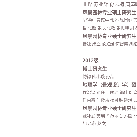
曲琛 苏亚辉 孙志梅 唐声
风景园林专业硕士研究生
毕晓叶 曹冠宇 常婷 陈肖纯 郭
哲 张超 张辰 张敏 张振坤 周
风景园林专业硕士研究生
暴婕 成立 范虹媛 何智博 胡绪
2012级
博士研究生
傅微 陆小璇 孙喆
地理学（景观设计学）硕
程温温 邓瑾 丁明君 郭佳 韩
肖百霞 闫筱荻 杨娅琳 姚瑶 云
风景园林专业硕士研究生
戴冰武 樊瑞华 范丽君 方圆 高
旭 赵蓉 赵文