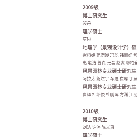
2009级
博士研究生
裴丹
理学硕士
莫琳
地理学（景观设计学）硕
崔榕娣 范潇璇 冯聪 韩丽娲 郝
惠 殷洁 曾真 张磊 赵爽 廖柏
风景园林专业硕士研究生
阿拉太 鲍煜宇 车迪 崔璨 丁晨
风景园林专业硕士研究生
曹辉 杜培俊 杜鹏晖 方渊 江丽
2010级
博士研究生
刘洁 许涛 陈义勇
理学硕士