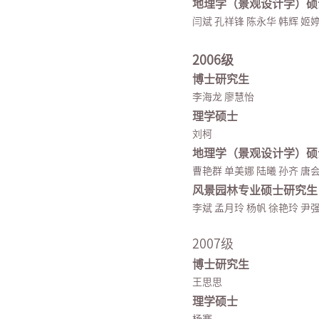
地理学（景观设计学）硕
闫斌 孔祥锋 陈永华 韩辉 姬婷
2006级
博士研究生
李海龙 廖慧怡
理学硕士
刘柯
地理学（景观设计学）硕
曹艳群 单美娜 陆曦 孙齐 唐会
风景园林专业硕士研究生
李斌 孟月玲 杨帆 徐艳玲 尹强
2007级
博士研究生
王思思
理学硕士