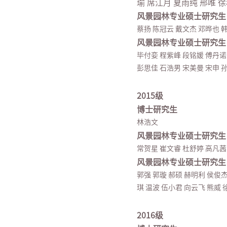
瑜 席江月 夏雨纯 邢唯 
风景园林专业硕士研究生
蔡扬 陈冠云 戴文杰 邓晔也 
风景园林专业硕士研究生
毕付娈 程紫峰 段铭媛 傅丹诺 
彭思佳 石浩男 宋美曼 宋申 孙
2015级
博士研究生
林浩文
风景园林专业硕士研究生
常贺星 崔文睿 杜舒婷 高凡茜
风景园林专业硕士研究生
郭强 郭璇 郝硕 赫明利 侯俊杰
琪 温波 伍小君 向云飞 熊威 
2016级