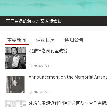
基于自然的解决方案国际会议
俞孔坚教授获2023年奥伯兰德奖
无障碍包容性环境治理与文化建设论坛
俞孔坚教授荣获2020年杰弗里·杰里科
建筑与景观设计学院师生赴新疆阿克苏
重要新闻
活动日历
通知公告
沉痛悼念俞孔坚教授
2025/09/25
Announcement on the Memorial Arrange
2025/09/26
建筑与景观设计学院汪芳团队与合作者揭示