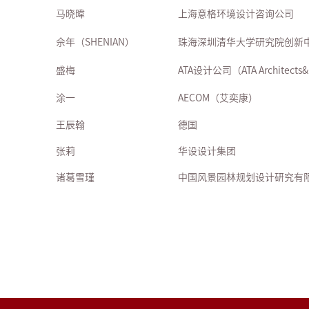
马晓暐
上海意格环境设计咨询公司
佘年（SHENIAN）
珠海深圳清华大学研究院创新
盛梅
ATA设计公司（ATA Architec
涂一
AECOM（艾奕康）
王辰翰
德国
张莉
华设设计集团
诸葛雪瑾
中国风景园林规划设计研究有