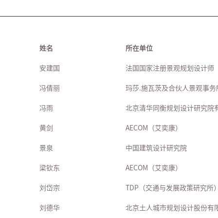
姓名
所在单位
安建国
法国国家注册景观规划设计师
冯倩丽
玛莎.施瓦茨及合伙人景观事务
冯雨
北京清华同衡规划设计研究院
黄剑
AECOM（艾奕康）
景泉
中国建筑设计研究院
梁钦东
AECOM（艾奕康）
刘岱宗
TDP（交通与发展政策研究所
刘德华
北京土人城市规划设计股份有