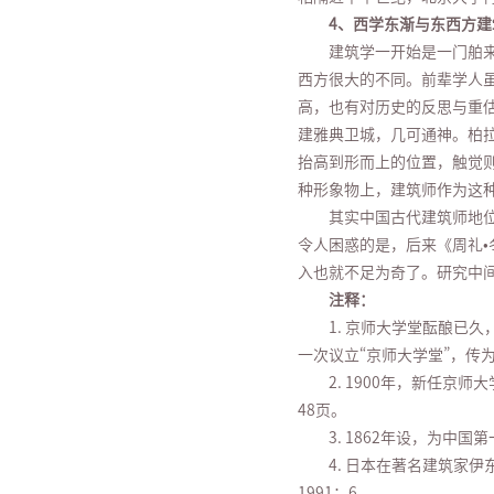
4、西学东渐与东西方建
建筑学一开始是一门舶
西方很大的不同。前辈学人
高，也有对历史的反思与重
建雅典卫城，几可通神。柏
抬高到形而上的位置，触觉
种形象物上，建筑师作为这
其实中国古代建筑师地
令人困惑的是，后来《周礼
入也就不足为奇了。研究中
注释：
1. 京师大学堂酝酿已
一次议立“京师大学堂”，传
2. 1900年，新任
48页。
3. 1862年设，为中
4. 日本在著名建筑家
1991：6