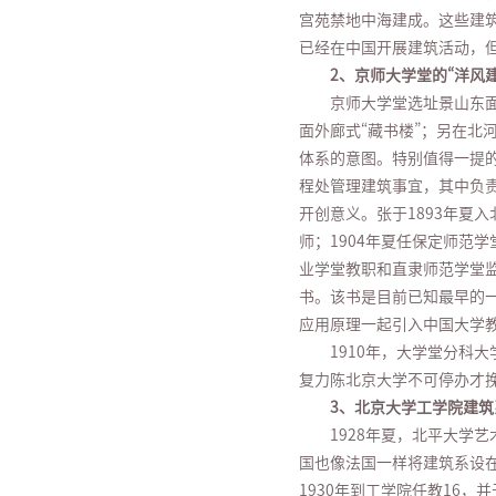
宫苑禁地中海建成。这些建筑
已经在中国开展建筑活动，
2、京师大学堂的“洋风
京师大学堂选址景山东
面外廊式“藏书楼”；另在
体系的意图。特别值得一提的
程处管理建筑事宜，其中负
开创意义。张于1893年夏
师；1904年夏任保定师范
业学堂教职和直隶师范学堂监
书。该书是目前已知最早的一
应用原理一起引入中国大学
1910年，大学堂分科
复力陈北京大学不可停办才
3、北京大学工学院建筑
1928年夏，北平大学
国也像法国一样将建筑系设在
1930年到工学院任教16，