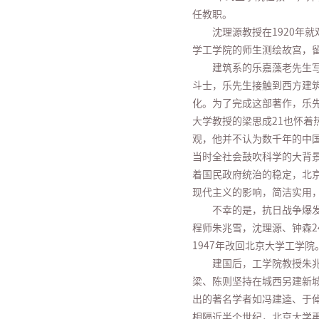
任教职。
沈理源教授在1920年
学工学院的师生测绘故宫，
建筑系的乐嘉藻老先生
斗士，乐先生接触到西方建
化。为了完成这部著作，乐
大学教授的梁思成21也怀着
观，他并不认为数千年的中
当时全社会鼓吹科学的大背景
着国民政府统治的稳定，北京
现代主义的影响，简洁实用
不幸的是，抗日战争爆发
程师朱兆雪，沈理源、钟森2
1947年改回北京大学工学院
建国后，工学院教授朱
梁、陈则坚持在城西另建新城
出的著名学者如冯建逵、于
相隔近半个世纪，北京大学