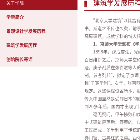
建筑学发展历
关于学院
学院简介
“北京大学建筑”以其
书。斯道之不传也久矣，前
景观设计学发展历程
高屋建瓴，成就学科的博大
1、京师大学堂颁布《学
建筑学发展历程
1898年，戊戌变法
创始院长寄语
百日维新之后，京师大学堂
迹。庚子战后在张百熙等人
制，参考列邦”，拟定了京
称“壬寅学制”。次年，张百
规定。这些课程设置所本，据
传入中国显然是受到日本的
到20多年后，国内才出现了
毫无疑问，甲午惨败和
中式建筑是落后、野蛮的。以
工匠建成，多半利用了传统
券门窗、古典柱式之类。西化