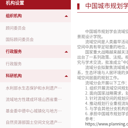
机构设置
中国城市规划
组织机构
顾问委员会
中国城市规划学会流域空
景观设计学院。
国际顾问委员会
流域空间是人类最早活
空间中具有举足轻重的地位
行政服务
国家重大战略越来越关
出台了一系列政策、法规。
究与学术交流，批准成立“中
行政服务
流域分会拟聚焦流域城乡
系，生态环境与人居环境的
科研机构
域空间层面的规划工作。
流域分会开展以下工作
水利部水生态保护和水利遗产重点实验室
1. 组织开展流域空间
2. 面向国家战略需求
3. 针对流域空间的规
流域地方性建成环境山西省重点实验室
4. 推动规划行业重视
5. 与学会其他分支机
基金委中德中心城镇化与地方性合作小组
6. 承担中国城市规划
参考：
自然资源部国土空间文化遗产保护与再生工程技术创新中心
https://www.planning