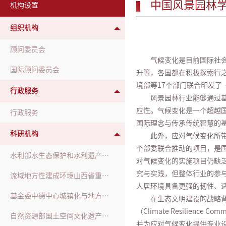
中国风景园林
机构设置
组织机构
顾问委员会
气候变化是目前国际社
国际顾问委员会
升等，各国都在积极探索行
境部等17个部门联合印发了
行政服务
风景园林行业能够通过
应性。气候变化是一个超越国
行政服务
国际理念与传承传统智慧的
科研机构
此外，应对气候变化所
个部委联合推动的项目，是
水利部水生态保护和水利遗产重点实验室
对气候变化的实施项目仍缺
究与实践，但整体行业的参
流域地方性建成环境山西省重点实验室
人居环境具备更强的韧性、
基金委中德中心城镇化与地方性合作小组
在生态文明建设的战略背
（Climate Resilience
自然资源部国土空间文化遗产保护与再生工程技术创新中心
并为应对气候变化提供专业