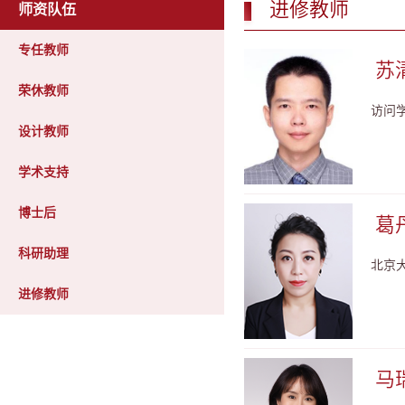
进修教师
师资队伍
专任教师
苏清
荣休教师
访问
设计教师
学术支持
博士后
葛丹
科研助理
北京
进修教师
马瑞