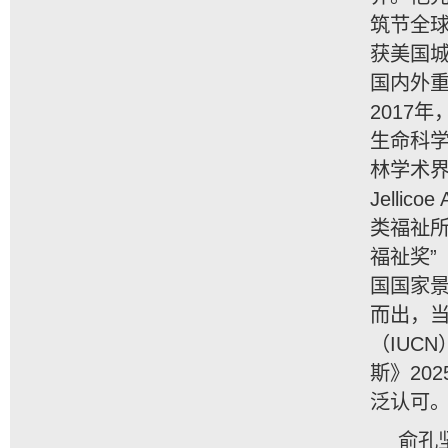
筑节全球
获美国城
国内外重
2017
生命科学
林学术界
Jelli
类福祉所
福祉奖”（
国国家景
而出，
（IUC
斯》20
泛认可
俞孔