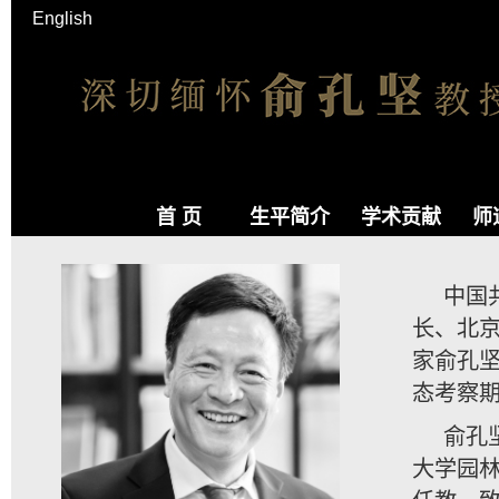
English
首 页
生平简介
学术贡献
师
中国
长、北
家俞孔坚
态考察期
俞孔
大学园林