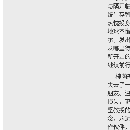
与隔开
统生存
热忱投身
地球不懈
尔，发
从哪里
所开启
继续前
槐荫
失去了
朋友、
损失，
坚教授
念，永
作伙伴，