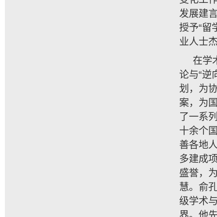
发展建
授予“留
业人士杰
在学
论与“逆
划，为
案，为
了一系
十余个国
善各地
多建成
盛誉，
慧。俞孔
级学术与
界。他先