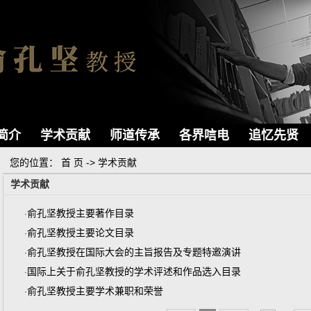
简介
学术贡献
师道传承
各界唁电
追忆先贤
您的位置：
首 页
->
学术贡献
学术贡献
俞孔坚教授主要著作目录
·
俞孔坚教授主要论文目录
·
俞孔坚教授在国际大会的主旨报告及专题特邀演讲
·
国际上关于俞孔坚教授的学术评述和作品选入目录
·
俞孔坚教授主要学术兼职和荣誉
·