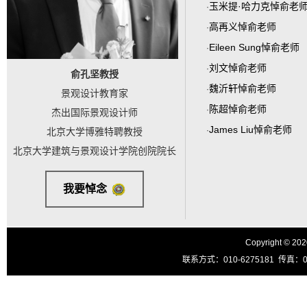
玉米提·哈力克悼俞老
·
高再义悼俞老师
·
Eileen Sung悼俞老师
·
刘文悼俞老师
·
俞孔坚教授
魏沂轩悼俞老师
·
景观设计教育家
陈超悼俞老师
·
杰出国际景观设计师
James Liu悼俞老师
·
北京大学博雅特聘教授
北京大学建筑与景观设计学院创院院长
我要悼念
Copyright © 20
联系方式：010-6275181 传真：010