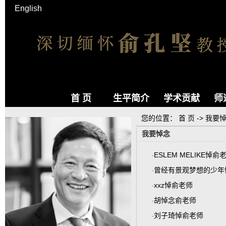
English
首 页
生平简介
学术贡献
师
您的位置：
首 页
->
我要
我要悼念
ESLEM MELIKE悼俞
·
曾经有景观梦想的少年
·
xxz悼俞老师
·
胡悼念俞老师
·
刘子琦悼俞老师
·