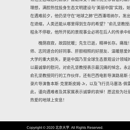
理想，满腔热忱投身生态文明建设与“美丽中国”实践，
在遇难前夕，他仍坚守在“地球之肺”巴西潘塔纳尔，发
在退缩，人类还能从哪里得到生存的希望？”俞孔坚教
程永不停歇，他所开拓的景观事业必将在后人的传承中
槐荫寂寂，故园犹暖；先生已逝，精神长存。痛哉
师、志同道合的好同事、肝胆相照的好朋友、温暖慈爱
大学的重大损失，更是中国乃至全球生态景观设计领域
以最诚挚的慰问，对俞孔坚教授表示最沉痛的悼念，永
俞孔坚教授同行的工作伙伴，还有巴西电影导演路易斯·费
录片导演鲁本斯·克里斯皮姆·Jr，以及飞行员马塞洛·
此，谨向遇难者及其家属表示诚挚的哀悼！愿这些为壮
热爱的地球上安息！
Copyright © 2020 北京大学. All Rights Reserved.