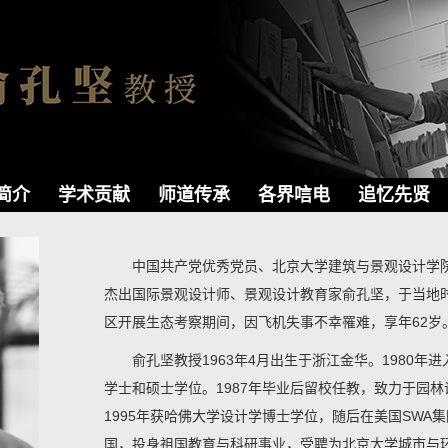
简介
学术贡献
师道传承
各界唁电
追忆先贤
中国共产党优秀党员、北京大学建筑与景观设计学
杰出国际景观设计师、景观设计教育家俞孔坚，于当地时间
区开展生态考察期间，因飞机失事不幸罹难，享年62岁
俞孔坚教授1963年4月出生于浙江金华。1980
学士和硕士学位。1987年毕业后留校任教，致力于园林
1995年获哈佛大学设计学博士学位，随后在美国SWA集
国，投身祖国教育与科研事业，受聘为北京大学城市与环