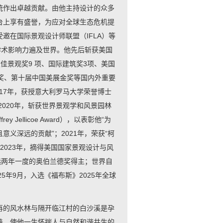
统作出卓越贡献。由他主持设计的众多
台上享有盛誉，为应对全球生态危机提
邀在国际景观设计师联盟（IFLA）等
其学术影响力遍及世界。他先后斩获美国
最佳景观奖9 项、国际建筑奖3项、美国
出奖、第十届中国美展金奖等国内外重要
017年，获授意大利罗马大学荣誉博士
2020年，斩获世界景观学和风景园林
 Jellicoe Award），以表彰他“为
义深远的贡献”；2021年，荣获“柯
rd）；2023年，摘得美国国家景观设计与风
选两年一度的奥伯兰德奖得主；世界自
25年9月，入选《福布斯》2025年全球
。
再的风水林与隔开临江村的白沙溪是孕
养，使他一生怀揣人与自然和谐共生的