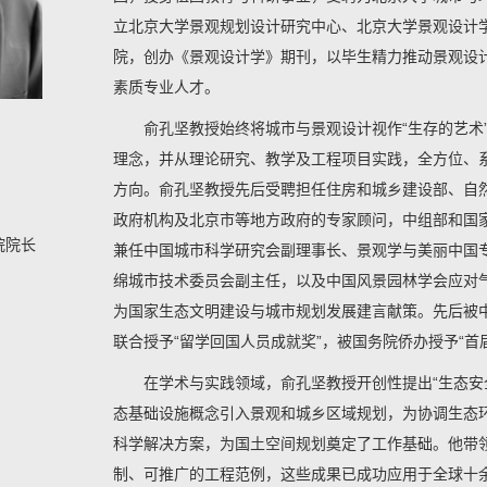
立北京大学景观规划设计研究中心、北京大学景观设计
院，创办《景观设计学》期刊，以毕生精力推动景观设
素质专业人才。
俞孔坚教授始终将城市与景观设计视作“生存的艺术”
理念，并从理论研究、教学及工程项目实践，全方位、
方向。俞孔坚教授先后受聘担任住房和城乡建设部、自
政府机构及北京市等地方政府的专家顾问，中组部和国家
院院长
兼任中国城市科学研究会副理事长、景观学与美丽中国
绵城市技术委员会副主任，以及中国风景园林学会应对
为国家生态文明建设与城市规划发展建言献策。先后被
联合授予“留学回国人员成就奖”，被国务院侨办授予“首
在学术与实践领域，俞孔坚教授开创性提出“生态安全
态基础设施概念引入景观和城乡区域规划，为协调生态
科学解决方案，为国土空间规划奠定了工作基础。他带
制、可推广的工程范例，这些成果已成功应用于全球十余个国