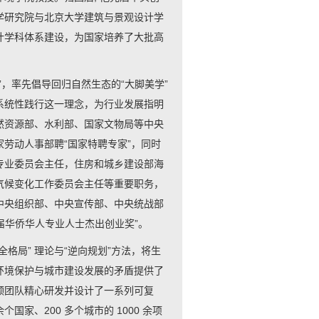
学研究院与北京大学建筑与景观设计学
计学科体系建设，为国家培养了大批高
，率先倡导回归自然生态的“大脚美学”
系统性践行这一理念，为行业发展指明
然资源部、水利部、国家文物局等中央
劳动人事部聘“国家特聘专家”，同时
专业委员会主任，住房和城乡建设部海
气候变化工作委员会主任等重要职务，
中央组织部、中央宣传部、中央统战部
届华侨华人专业人士杰出创业奖”。
格局” 理论与“逆向规划”方法，将生
环境保护与城市建设发展的矛盾提供了
领团队精心研发并设计了一系列可复
家、200 多个城市的 1000 余项