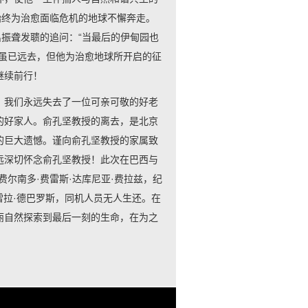
始终为治愈面临危机的地球不懈奔走。
出振聋发聩的追问：“当最后的伊甸园也
授虽已远去，但他为治愈地球所开启的征
继续前行！
！我们永远失去了一位可亲可敬的好老
的好家人。俞孔坚教授的离去，是北京
的巨大遗憾。谨向俞孔坚教授的家属致
远深切怀念俞孔坚教授！此次在巴西与
尔南多·费雷斯·达库尼亚·费拉兹，纪
佩雷拉·德巴罗斯，同机人员无人生还。在
丽自然探索到最后一刻的生命，在为之