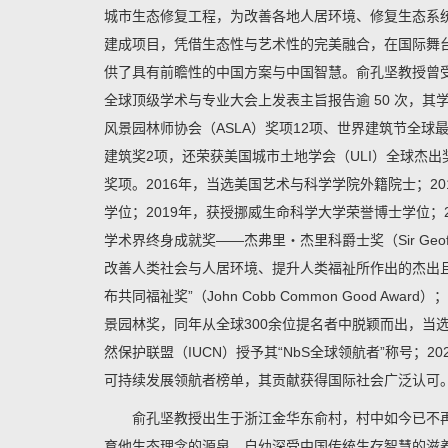
城市生态修复工程，为改善各地人居环境、修复生态系
建成项目，凭借生态性与艺术性的完美融合，在国际舞
供了具有前瞻性的中国方案与中国智慧。俞孔坚教授曾受
全球顶级学术与专业大会上发表主旨报告逾 50 次，
风景园林师协会（ASLA）奖项12项、世界建筑节全球
建筑奖2项，还荣获美国城市土地学会（ULI）全球杰
奖项。2016年，当选美国艺术与科学学院外籍院士；2
学位；2019年，获授挪威生命科学大学荣誉博士学位；
学术界终身成就奖——杰弗里・杰里科爵士奖（Sir Geoffrey
改善人类社会与人居环境、提升人类福祉所作出的杰出且意
布共同福祉奖”（John Cobb Common Good Awa
景园林奖，同年从全球300余位提名者中脱颖而出，当
然保护联盟（IUCN）授予其“NbS全球领航者”称号；20
可持续发展领航者榜单，其贡献获得国际社会广泛认可
俞孔坚教授出生于浙江金华东俞村，村中如今已不
育他生态理念的源泉，自幼深受中国传统生存智慧的滋