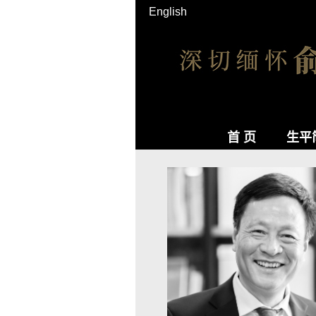
English
首 页
生平