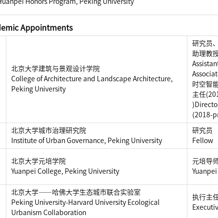
Yuanpei Honors Program, Peking University
mic Appointments
研究员
助理教授
Assistan
北京大学建筑与景观设计学院
Associat
College of Architecture and Landscape Architecture,
时空智
Peking University
主任(20
)Direct
(2018-p
北京大学城市治理研究院
研究员
Institute of Urban Governance, Peking University
Fellow
北京大学元培学院
元培导
Yuanpei College, Peking University
Yuanpei
北京大学——哈佛大学生态城市联合实验室
执行主
Peking University-Harvard University Ecological
Executiv
Urbanism Collaboration