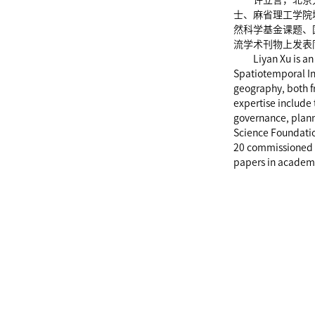
许立言，北京
士、麻省理工学院
然科学基金课题、
流学术刊物上发表
Liyan Xu is an
Spatiotemporal In
geography, both fr
expertise include 
governance, planni
Science Foundatio
20 commissioned p
papers in academi