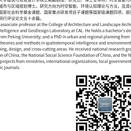
大学建筑与景观设计学院长聘副教授、研究员、博士生导师，时空智能与
城市与区域规划博士。研究方向为时空智能、环境认知理论与方法，及其
国家社会科学基金课题、国家重点研发项目子课题等国家级课题四项，部
同行评议论文五十余篇。
 associate professor at the College of Architecture and Landscape Archi
telligence and GeoDesign Laboratory at CAL. He holds a bachelor's d
om Peking University; and a PhD in urban and regional planning from th
theories and methods in spatiotemporal intelligence and environmental 
ng, design, and cross-cutting areas. He received national research gra
n of China, the National Social Science Foundation of China, and the 
rojects from ministries, international organizations, local government
c journals.