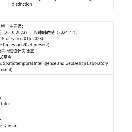
distinction
、博士生导师；
（2016-2023）、长聘副教授（2024至今）
t Professor (2016-2023)
e Professor (2024-present)
能与地理设计实验室
18至今
or, Spatiotemporal Intelligence and GeoDesign Laboratory
resent)
师
 Tutor
任
e Director