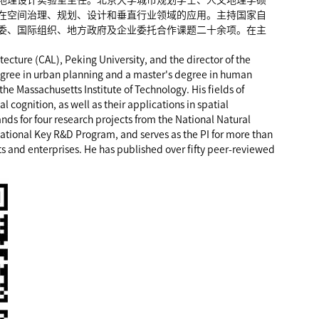
地理设计实验室主任。北京大学城市规划学士、人文地理学硕
在空间治理、规划、设计和垂直行业领域的应用。主持国家自
委、国际组织、地方政府及企业委托合作课题二十余项。在主
tecture (CAL), Peking University, and the director of the
egree in urban planning and a master's degree in human
e Massachusetts Institute of Technology. His fields of
cognition, as well as their applications in spatial
nds for four research projects from the National Natural
National Key R&D Program, and serves as the PI for more than
s and enterprises. He has published over fifty peer-reviewed