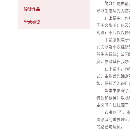
简介：
是由俞
设计作品
导以生态优先为基
在上篇中，作
学术会议
国主义影响）以及
观设计不应仅仅停
中篇则聚焦于
心态以及小农经济
然生态系统；公园
底，导致其自我净
在下篇中，作
式，主张首先确定
如，保持河流的自
整本书贯穿了
特色和精神）以及
主义倾向往往源于
该书以“回归
设领域的重要理论
的路径与远见。