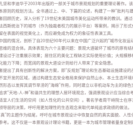
孔坚和李迪华于2003年出版的一部关于城市景观规划的重要理论著作。
本原则的规划方法。全书通过上、中、下篇的论述，构建了一种“批判与建
者回顾历史，深入分析了19世纪末美国城市美化运动所带来的教训。通
法西斯统治下的城市（作为独裁者权力的展示平台）等案例，揭示了形式
留在表面的视觉美化上，而应避免成为权力的象征性表演工具。
中国的情况，剖析了自20世纪90年代以来在中国广泛兴起的“城市化妆
思维的混合体。具体表现为六个主要问题：景观大道破坏了城市的原有结
建设过于注重展示效果；居住区的美化工程缺乏实际使用价值；大规模移
化能力下降；而宽阔的景观大道设计则给行人带来了安全隐患。
者提出了具有创新性的解决方案，即“反规划”理论和生态基础设施建设的战略
不宜开发的区域，通过构建生态安全格局来保护自然山水、本土生态环境
然形态以发挥其调节旱涝的“海绵”作用，同时建立以非机动车为主的绿色
追求“天地-人-神”和谐共生的理想人居环境观念，强调景观设计应当综
适宜人们生活的空间（如人性化的公共空间）。著名学者周干峙院士在序
领导层的决策，呼吁用更加理性的生态观念来取代单纯追求政绩的做法。
本真”的主题作为结尾，呼吁在城市景观设计中恢复自然的真实面貌、人
参考。这不仅是一本景观设计理论书籍，更是一本为城市管理者量身定制