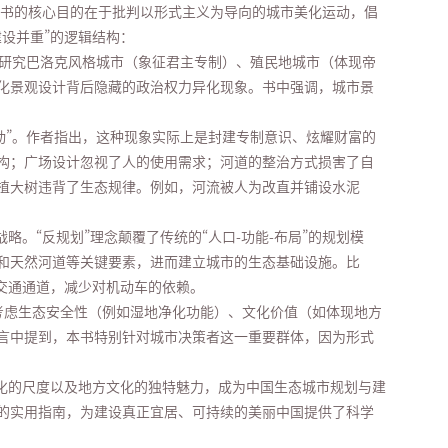
该书的核心目的在于批判以形式主义为导向的城市美化运动，倡
设并重”的逻辑结构：
过研究巴洛克风格城市（象征君主专制）、殖民地城市（体现帝
化景观设计背后隐藏的政治权力异化现象。书中强调，城市景
运动”。作者指出，这种现象实际上是封建专制意识、炫耀财富的
构；广场设计忽视了人的使用需求；河道的整治方式损害了自
植大树违背了生态规律。例如，河流被人为改直并铺设水泥
。“反规划”理念颠覆了传统的“人口-功能-布局”的规划模
和天然河道等关键要素，进而建立城市的生态基础设施。比
交通通道，减少对机动车的依赖。
合考虑生态安全性（例如湿地净化功能）、文化价值（如体现地方
言中提到，本书特别针对城市决策者这一重要群体，因为形式
性化的尺度以及地方文化的独特魅力，成为中国生态城市规划与建
的实用指南，为建设真正宜居、可持续的美丽中国提供了科学