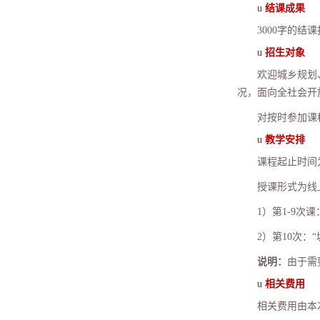
u
结课成果
3000
字的结课
u
招生对象
欢迎城乡规划
况，面向全社会开
对按时参加课
u
教学安排
课程起止时间
授课形式为线
1
）第
1-9
次课
2
）第
10
次：
“
说明：
由于需
u
相关费用
相关费用由本