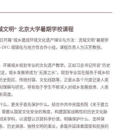
域文明
”
北京大学暑期学校课程
日开展“城乡建成环境文化遗产理论与方法：流域文明”暑期学
C-DFG
城镇化与地方性合作小组，课程负责人为汪芳教授。
，开展城乡规划专业的文化遗产教学。正如习总书记所说
“
历史
积淀，城乡发展将成为
“
无源之水
”
。规划专业旨在服务于城乡的
历史街区、传统村镇、文化线路等，正是从各个尺度记录人类
刻理解与研究，将有助于学生不断深入对城乡发展规律、人类
新高度。
什么，更关乎首先保护什么。结合中共中央国务院《关于建立
，需要从国家文化安全的角度，构建国家战略性的历史文化脉
相关学科，以清楚认识其科学价值，明确保护什么、怎样保
系、历史渊源、独特文明的事业，承载并延续着国家和民族的