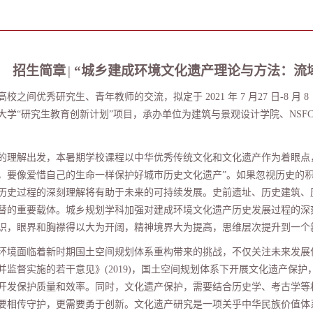
招生简章
|
“
城乡建成环境文化遗产理论与方法：流
高校之间优秀研究生、青年教师的交流，拟定于
2021
年
7
月
27
日
-8
月
8
大学“研究生教育创新计划”项目，承办单位为建筑与景观设计学院、
NSF
的理解出发，本暑期学校课程以中华优秀传统文化和文化遗产作为着眼点
，要像爱惜自己的生命一样保护好城市历史文化遗产
”
。如果忽视历史的
历史过程的深刻理解将有助于未来的可持续发展。史前遗址、历史建筑、
替的重要载体。城乡规划学科加强对建成环境文化遗产历史发展过程的深
识，眼界和胸襟得以大为开阔，精神境界大为提高，思维层次提升到一个
环境面临着新时期国土空间规划体系重构带来的挑战，不仅关注未来发展
并监督实施的若干意见》
(2019)
，国土空间规划体系下开展文化遗产保护
开发保护质量和效率。同时，文化遗产保护，需要结合历史学、考古学等
要相传守护，更需要勇于创新。文化遗产研究是一项关乎中华民族价值体