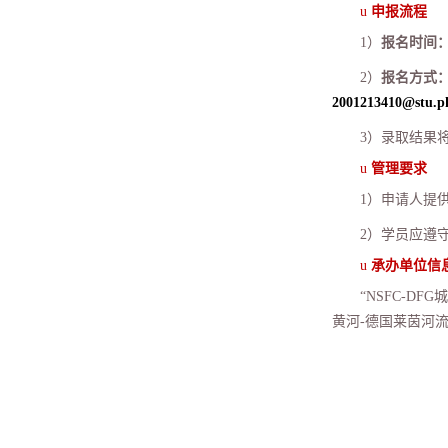
u
申报流程
1
）
报名时间
2
）
报名方式
2001213410@stu.p
3
）录取结果
u
管理要求
1
）申请人提
2
）学员应遵
u
承办单位信
“
NSFC-DFG
城
黄河
-
德国莱茵河