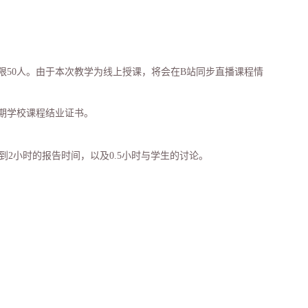
限
50
人。由于本次教学为线上授课，将会在
B
站同步直播课程情
期学校课程结业证书。
到
2
小时的报告时间，以及
0.5
小时与学生的讨论。