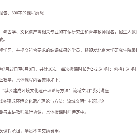
报告、
300
字的课程感想
、考古学、文化遗产等相关专业的在读研究生和青年教师报名，招生人数
放。
程学习，并提交符合要求的结课成果的学员，将颁发北京大学研究生院暑
为
7
月
27
日至
8
月
8
日，共计
10
次。每次授课时长为
2~2.5
小时：包括
1.5
小时
上教学，具体课程内容安排如下：
：
“
城乡建成环境文化遗产理论与方法：流域文明
”
系列讲座
城乡建成环境文化遗产理论与方法：流域文明
”
主题讨论
要与主讲教师进行协调，具体授课时间待定中。
次课程承担，学员不需交纳费用。