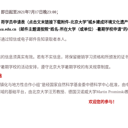
：即日起至
2021
年
7
月
17
日晚
23:00
；
：
将学员申请表（
点击文末
链接下载附件-北京大学“城乡建成环境文化遗
ku.edu.cn
（邮件主题请按照
“
姓名
-
所在大学（或单位）
-
暑期学校申请
”
的
将通过短信或电子邮件告知录取者本人。
供的信息须真实有效。若有不实信息，将保留撤销学习资格和所颁发的证
守暑期学校的活动安排，遵守北京大学暑期学校的有关规章制度。
息
镇化与地方性合作小组”是经国家自然科学基金委中德科学中心批准，由
流域的基础平台，由北京大学汪芳教授、德国汉诺威大学
Martin Prominski
欢迎您的参与！