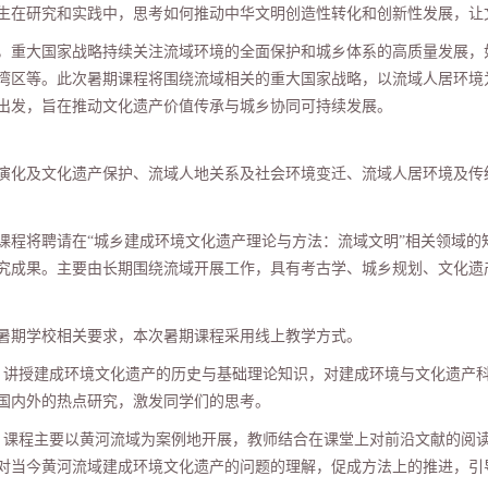
生在研究和实践中，思考如何推动中华文明创造性转化和创新性发展，让
，重大国家战略持续关注流域环境的全面保护和城乡体系的高质量发展，
湾区等。此次暑期课程将围绕流域相关的重大国家战略，以流域人居环境
出发，旨在推动文化遗产价值传承与城乡协同可持续发展。
演化及文化遗产保护、流域人地关系及社会环境变迁、流域人居环境及传
课程将聘请在
“
城乡建成环境文化遗产理论与方法：流域文明
”
相关领域的
究成果。主要由长期围绕流域开展工作，具有考古学、城乡规划、文化遗
暑期学校相关要求，本次暑期课程采用线上教学方式。
：讲授建成环境文化遗产的历史与基础理论知识，对建成环境与文化遗产
国内外的热点研究，激发同学们的思考。
：课程主要以黄河流域为案例地开展，教师结合在课堂上对前沿文献的阅
对当今黄河流域建成环境文化遗产的问题的理解，促成方法上的推进，引