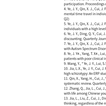
participation. Proceedings o
4. Ye, J. Y., Qin, X. J., Cui, J
mental time travel in indiv
Q2)
5. Ye, J. Y., Qin, X. J., Cui, J
individuals with a high leve
6. Ye, J. Y., Ding, Q. Y., Cui,
discounting. Quarterly Jour
7. Ye, J. Y., Qin, X. J., Cui, 
with Autism Spectrum Disor
8. Ye, J. Y#., Yang, T. X#., Lu
patients with poor clinical
9. Wang, Y., * Ye, J. Y., Lui
10. Jia, L.X., Ye, J. Y., Cui,
high schizotypy: An ERP stu
11. Qin, X., Yang, H., Cui, 
systematic review. Quarterl
12. Zhang, Q., Jia, L., Cui, J
with life among Chinese you
13. Jia, L., Liu, Z., Cui, J.,
thinking, regardless of the 