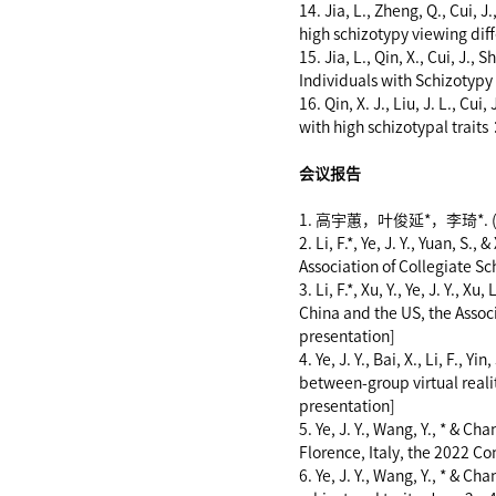
14. Jia, L., Zheng, Q., Cui, J
high schizotypy viewing dif
15. Jia, L., Qin, X., Cui, J.,
Individuals with Schizotypy
16. Qin, X. J., Liu, J. L., C
with high schizotypal trait
会议报告
1. 高宇蕙，叶俊延*，李琦*.
2. Li, F.*, Ye, J. Y., Yuan,
Association of Collegiate S
3. Li, F.*, Xu, Y., Ye, J. Y.,
China and the US, the Assoc
presentation]
4. Ye, J. Y., Bai, X., Li, F.
between-group virtual real
presentation]
5. Ye, J. Y., Wang, Y., * & C
Florence, Italy, the 2022 Co
6. Ye, J. Y., Wang, Y., * & C