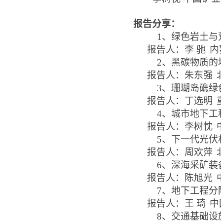
报告分享：
1
、绿色岩土与
报告人：李
驰
内
2
、黑碳物质的
报告人：朱东强
3
、珊瑚岛礁绿
报告人：丁选明
4
、城市地下工
报告人：李树忱
5
、下一代光伏
报告人：周欢萍
6
、深海采矿装
报告人：陈旭光
7
、地下工程分
报告人：王
琦
中
8
、交通基础设