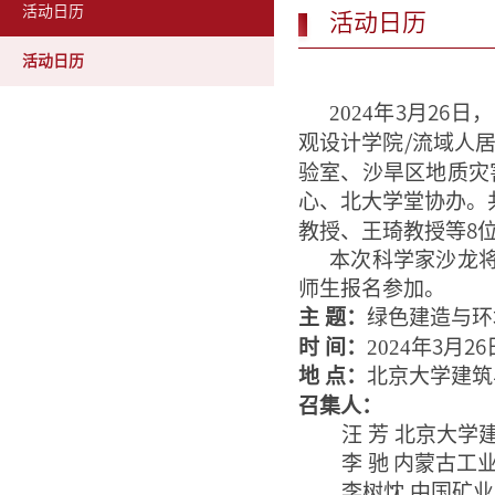
活动日历
活动日历
活动日历
2024
年
3
月
26
日，
观设计学院
/
流域人
验室、沙旱区地质灾
心、北大学堂协办。
教授、王琦教授等
8
本次科学家沙龙
师生报名参加。
主
题：
绿色建造与环
时
间：
2024
年
3
月
26
地
点：
北京大学建筑
召集人：
汪 芳 北京大
李 驰
内蒙古工
李树忱 中国矿