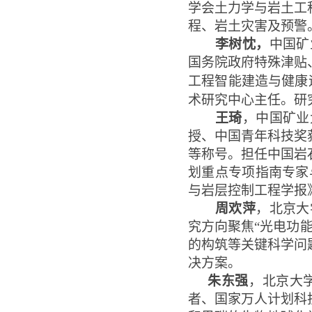
学会土力学与岩土工
程、岩土灾害及预警
李树忱，
中国矿
国务院政府特殊津贴
工程智能建造与健康
术研究中心主任。研
王琦
，中国矿业
授、中国青年科技奖
等称号。担任中国岩
划重点专项指南专家
与岩层控制工程学报
周欢萍
，北京大
究方向聚焦“光电功
的构筑等关键科学问
决方案。
朱东强
，北京大
者、国家万人计划科