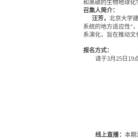
和黑碳的生物地球化
召集人简介：
汪芳，
北京大学
系统的地方适应性”，
系演化，旨在推动文
报名方式：
请于
3
月
25
日
19
线上直播：
本期