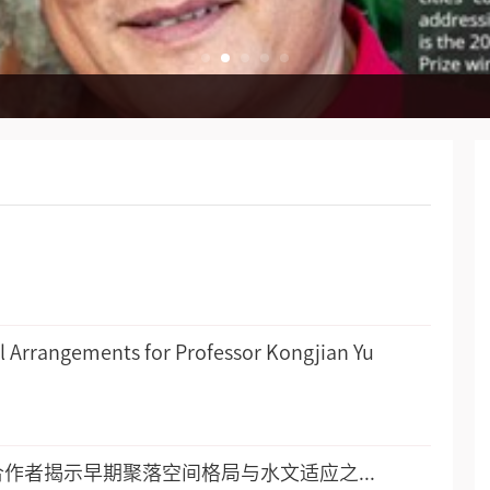
设论坛在我院举行
杰里科爵士奖
阿克苏地区考察调研
20
Arrangements for Professor Kongjian Yu
20
作者揭示早期聚落空间格局与水文适应之...