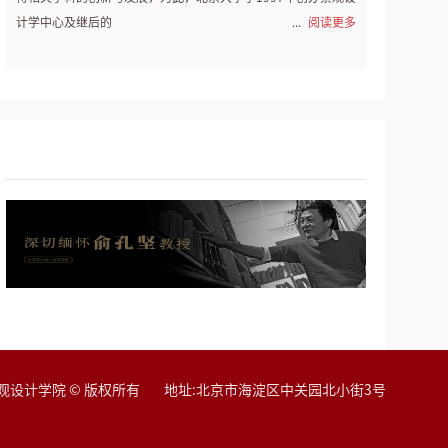
24
07-10
课程 | “城乡建成环境文化遗产理论与方法：流域
计学中心及继后的
阅读更多
24
06-13
预告 | 6月13日 科学家的故事：魏悦广院士“弘
24
04-26
展览|际会：景观桥与天地人神
查看更多
观设计学院 © 版权所有 地址:北京市海淀区中关园北小街3号