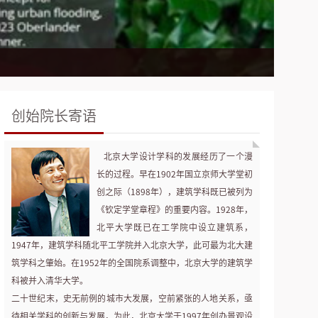
创始院长寄语
北京大学设计学科的发展经历了一个漫
24
11-27
气候韧性前沿：未来蓝图
长的过程。早在1902年国立京师大学堂初
创之际（1898年），建筑学科既已被列为
《钦定学堂章程》的重要内容。1928年，
北平大学既已在工学院中设立建筑系，
1947年，建筑学科随北平工学院并入北京大学，此可最为北大建
24
10-18
2024气候设计—北京大学生态文明大师讲坛 Climate 
筑学科之肇始。在1952年的全国院系调整中，北京大学的建筑学
科被并入清华大学。
二十世纪末，史无前例的城市大发展，空前紧张的人地关系，亟
待相关学科的创新与发展，为此，北京大学于1997年创办景观设