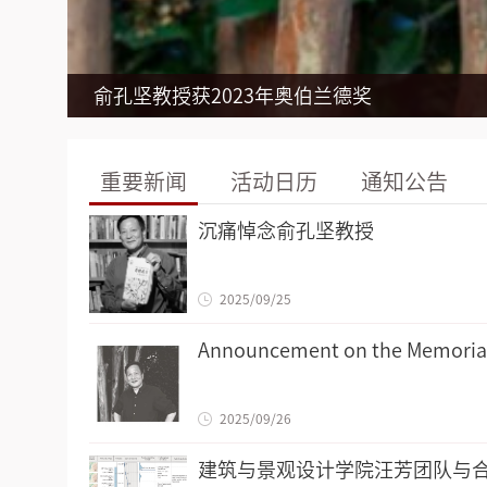
基于自然的解决方案国际会议
俞孔坚教授获2023年奥伯兰德奖
无障碍包容性环境治理与文化建
俞孔坚教授荣获2020年杰弗里·
建筑与景观设计学院师生赴新疆
重要新闻
活动日历
通知公告
沉痛悼念俞孔坚教授
2025/09/25
Announcement on the Memorial 
2025/09/26
建筑与景观设计学院汪芳团队与合