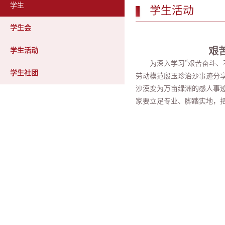
学生
学生活动
学生会
艰
学生活动
为深入学习“艰苦奋斗、
学生社团
劳动模范殷玉珍治沙事迹分
沙漠变为万亩绿洲的感人事
家要立足专业、脚踏实地，